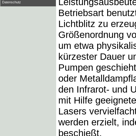
Leistungsausbeute
Datenschutz
Betriebsart benutz
Lichtblitz zu erzeu
Größenordnung von
um etwa physikali
kürzester Dauer u
Pumpen geschieht 
oder Metalldampfl
den Infrarot- und 
mit Hilfe geeignet
Lasers vervielfac
werden erzielt, in
beschießt.