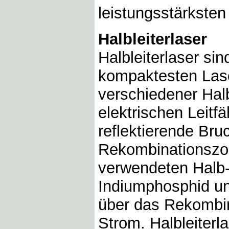
leistungsstärksten
Halbleiterlaser
Halbleiterlaser si
kompaktesten Las
verschiedener Halb
elektrischen Leitf
reflektierende Bru
Rekombinationszon
verwendeten Halb-l
Indiumphosphid un
über das Rekombin
Strom. Halbleiterl