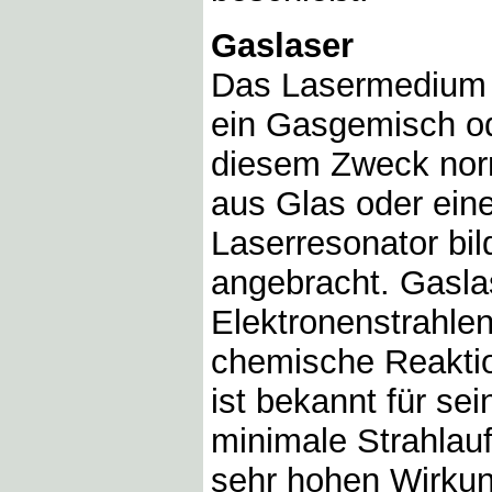
Gaslaser
Das Lasermedium e
ein Gasgemisch od
diesem Zweck norm
aus Glas oder ein
Laserresonator bi
angebracht. Gasla
Elektronenstrahle
chemische Reakti
ist bekannt für sei
minimale Strahlau
sehr hohen Wirkun