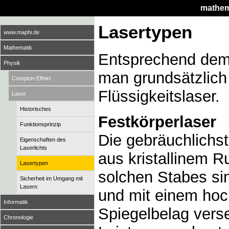
mathema
Lasertypen
www.maphi.de
Mathematik
Entsprechend dem 
Physik
man grundsätzlich 
Compton-Effekt
Flüssigkeitslaser.
Laser
Historisches
Festkörperlaser
Funktionsprinzip
Die gebräuchlichs
Eigenschaften des
Laserlichts
aus kristallinem 
Lasertypen
solchen Stabes sin
Sicherheit im Umgang mit
Lasern
und mit einem hoch
Informatik
Spiegelbelag verse
Chronologie